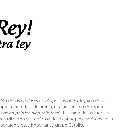
ción de los seglares en el apostolado jerárquico de la
apostolado de la Jerarquía, una acción “
no de orden
ial; no político sino religioso
”. La unión de las fuerzas
 actualización y la defensa de los principios católicos en la
n aportado a este importante grupo Católico