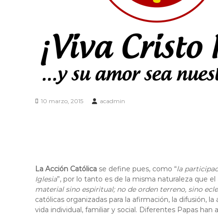
e
z
u
e
l
a
10 marzo, 2015
acadmin
La Acción Católica
se define pues, como “
la participa
Iglesia
”, por lo tanto es de la misma naturaleza que el 
material sino espiritual; no de orden terreno, sino ecles
católicas organizadas para la afirmación, la difusión, la
vida individual, familiar y social. Diferentes Papas ha