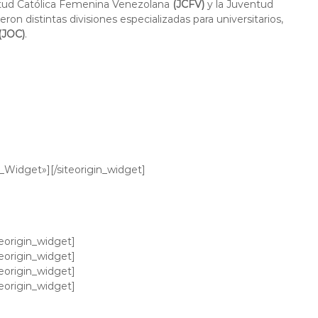
ntud Católica Femenina Venezolana
(JCFV)
y la Juventud
on distintas divisiones especializadas para universitarios,
(JOC)
.
e_Widget»]
[/siteorigin_widget]
teorigin_widget]
teorigin_widget]
teorigin_widget]
teorigin_widget]