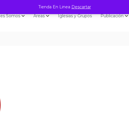
Tienda En Linea
Descartar
nes Somos
Áreas
Iglesias y Grupos
Publicación