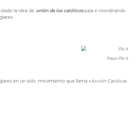
olado la idea de
unión de los católicos
para ir coordinando
glares.
Papa Pío X
eglares en un sólo movimiento que llama «
Acción Católica
«.