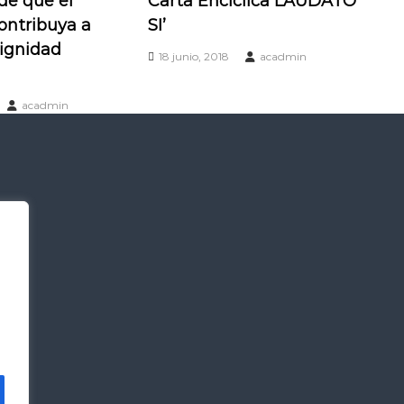
de que el
Carta Encíclica LAUDATO
ontribuya a
SI’
Dignidad
18 junio, 2018
acadmin
acadmin