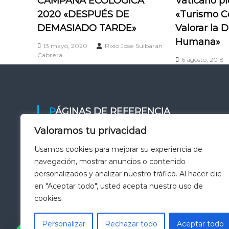
Vaticano pi
CAMPAÑA ECOLÓGICA
«Turismo C
2020 «DESPUÉS DE
Valorar la 
DEMASIADO TARDE»
Humana»
13 mayo, 2020
Rixio Jose Sulbaran
Cabrera
6 agosto, 2018
PÁGINAS DE REFERENCIA
Valoramos tu privacidad
Vatican News
Usamos cookies para mejorar su experiencia de
Foro Internacional Acción Católica
navegación, mostrar anuncios o contenido
personalizados y analizar nuestro tráfico. Al hacer clic
Conferencia Episcopal Venezolana
en "Aceptar todo", usted acepta nuestro uso de
Aciprensa
cookies.
Personalizar
Rechazar todo
Aceptar todo