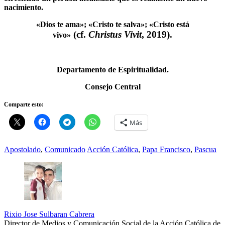
nacimiento.
«Dios te ama»; «Cristo te salva»; «Cristo está
(cf.
Christus Vivit
, 2019).
vivo»
Departamento de Espiritualidad.
Consejo Central
Comparte esto:
Más
Apostolado
,
Comunicado
Acción Católica
,
Papa Francisco
,
Pascua
Rixio Jose Sulbaran Cabrera
Director de Medios y Comunicación Social de la Acción Católica de