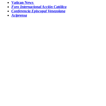
Vatican News
Foro Internacional Acción Católica
Conferencia Episcopal Venezolana
Aciprensa
©2016 Sitio Web Diseñado por la
Dirección de Medios y
Comunicación Social