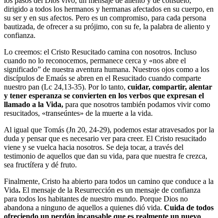
los pasos del Dios vivo, un mensaje de aliento y de consuelo,
dirigido a todos los hermanos y hermanas afectados en su cuerpo, en
su ser y en sus afectos. Pero es un compromiso, para cada persona
bautizada, de ofrecer a su prójimo, con su fe, la palabra de aliento y
confianza.
Lo creemos: el Cristo Resucitado camina con nosotros. Incluso
cuando no lo reconocemos, permanece cerca y «nos abre el
significado” de nuestra aventura humana. Nuestros ojos como a los
discípulos de Emaús se abren en el Resucitado cuando comparte
nuestro pan (Lc 24,13-35). Por lo tanto,
cuidar, compartir, alentar
y tener esperanza se convierten en los verbos que expresan el
llamado a la Vida,
para que nosotros también podamos vivir como
resucitados, «transeúntes» de la muerte a la vida.
Al igual que Tomás (Jn 20, 24-29), podemos estar atravesados por la
duda y pensar que es necesario ver para creer. El Cristo resucitado
viene y se vuelca hacia nosotros. Se deja tocar, a través del
testimonio de aquellos que dan su vida, para que nuestra fe crezca,
sea fructífera y dé fruto.
Finalmente, Cristo ha abierto para todos un camino que conduce a la
Vida
.
El mensaje de la Resurrección es un mensaje de confianza
para todos los habitantes de nuestro mundo. Porque Dios no
abandona a ninguno de aquellos a quienes dió vida.
Cuida de todos
ofreciendo un perdón incansable que es realmente un nuevo