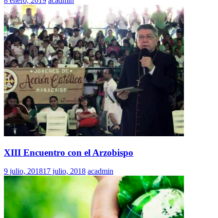
8 enero, 2019
acadmin
XIII Encuentro con el Arzobispo
9 julio, 2018
17 julio, 2018
acadmin