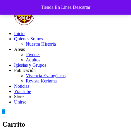
Saltar
Tienda En Linea
Descartar
al
contenido
Inicio
Acción
Fuertes
Quienes Somos
Católica
en
Nuestra Historia
de
la
Áreas
Venezuela
Fe
Jóvenes
Adultos
Iglesias y Grupos
Publicación
Vivencia Evangélicas
Revista Kerigma
Noticias
YouTube
Store
Unirse
0
Carrito