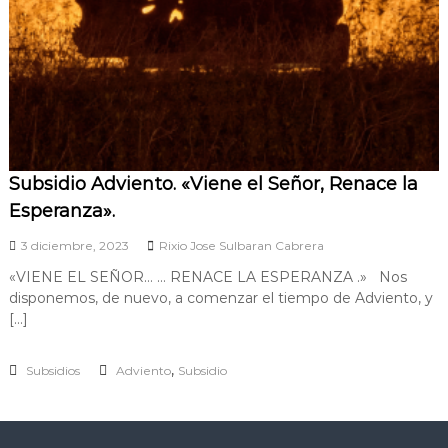
n
e
z
u
e
l
a
Subsidio Adviento. «Viene el Señor, Renace la
Esperanza».
3 diciembre, 2023
Rixio Jose Sulbaran Cabrera
«VIENE EL SEÑOR… … RENACE LA ESPERANZA .» Nos
disponemos, de nuevo, a comenzar el tiempo de Adviento, y
[…]
,
Subsidios
Adviento
Subsidio