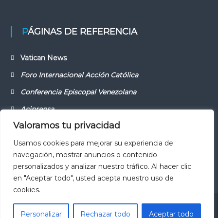
PÁGINAS DE REFERENCIA
Vatican News
Foro Internacional Acción Católica
Conferencia Episcopal Venezolana
Aciprensa
Valoramos tu privacidad
Usamos cookies para mejorar su experiencia de
navegación, mostrar anuncios o contenido
personalizados y analizar nuestro tráfico. Al hacer clic
en "Aceptar todo", usted acepta nuestro uso de
cookies.
©2016 Sitio Web Diseñado por la
Dirección de Medios y
Personalizar
Rechazar todo
Aceptar todo