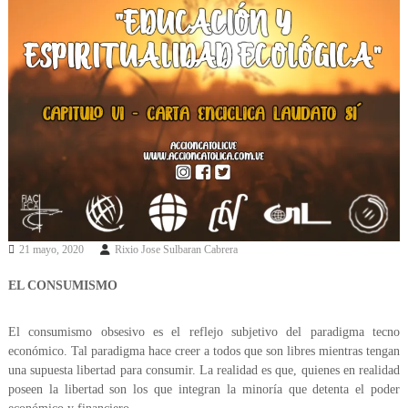
n
e
z
u
e
l
a
21 mayo, 2020
Rixio Jose Sulbaran Cabrera
EL CONSUMISMO
El consumismo obsesivo es el reflejo subjetivo del paradigma tecno
económico. Tal paradigma hace creer a todos que son libres mientras tengan
una supuesta libertad para consumir. La realidad es que, quienes en realidad
poseen la libertad son los que integran la minoría que detenta el poder