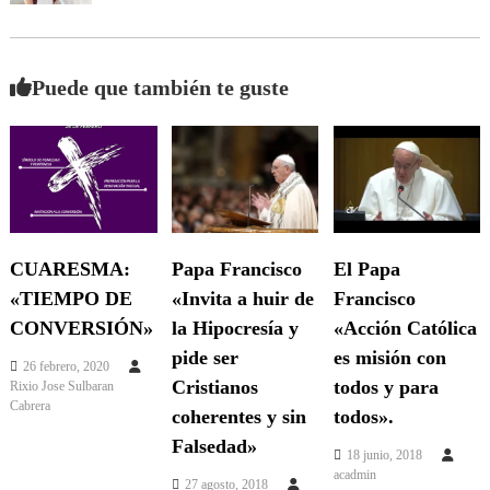
Puede que también te guste
Papa Francisco
CUARESMA:
El Papa
«Invita a huir de
«TIEMPO DE
Francisco
la Hipocresía y
CONVERSIÓN»
«Acción Católica
pide ser
es misión con
26 febrero, 2020
Cristianos
todos y para
Rixio Jose Sulbaran
Cabrera
coherentes y sin
todos».
Falsedad»
18 junio, 2018
acadmin
27 agosto, 2018