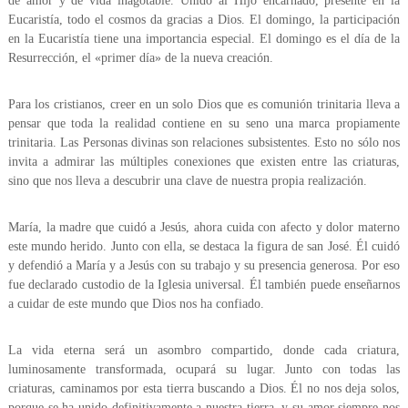
de amor y de vida inagotable. Unido al Hijo encarnado, presente en la
Eucaristía, todo el cosmos da gracias a Dios. El domingo, la participación
en la Eucaristía tiene una importancia especial. El domingo es el día de la
Resurrección, el «primer día» de la nueva creación.
Para los cristianos, creer en un solo Dios que es comunión trinitaria lleva a
pensar que toda la realidad contiene en su seno una marca propiamente
trinitaria. Las Personas divinas son relaciones subsistentes. Esto no sólo nos
invita a admirar las múltiples conexiones que existen entre las criaturas,
sino que nos lleva a descubrir una clave de nuestra propia realización.
María, la madre que cuidó a Jesús, ahora cuida con afecto y dolor materno
este mundo herido. Junto con ella, se destaca la figura de san José. Él cuidó
y defendió a María y a Jesús con su trabajo y su presencia generosa. Por eso
fue declarado custodio de la Iglesia universal. Él también puede enseñarnos
a cuidar de este mundo que Dios nos ha confiado.
La vida eterna será un asombro compartido, donde cada criatura,
luminosamente transformada, ocupará su lugar. Junto con todas las
criaturas, caminamos por esta tierra buscando a Dios. Él no nos deja solos,
porque se ha unido definitivamente a nuestra tierra, y su amor siempre nos