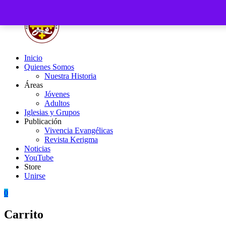
Saltar
al
contenido
Inicio
Acción
Fuertes
Quienes Somos
Católica
en
Nuestra Historia
de
la
Áreas
Venezuela
Fe
Jóvenes
Adultos
Iglesias y Grupos
Publicación
Vivencia Evangélicas
Revista Kerigma
Noticias
YouTube
Store
Unirse
0
Carrito