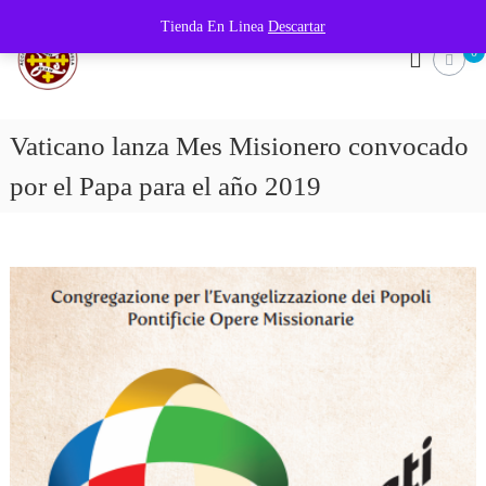
Tienda En Linea
Descartar
A
F
u
0
c
e
c
r
i
t
e
ó
Vaticano lanza Mes Misionero convocado
s
n
e
por el Papa para el año 2019
C
n
l
a
a
t
F
ó
e
l
i
c
a
d
e
V
e