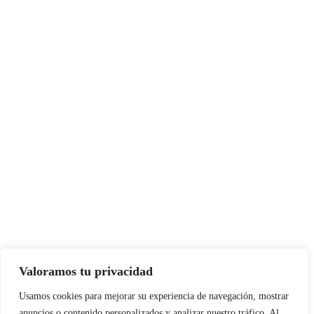
30 septiembre, 2019
Rixio Jose Sulbaran
Cabrera
PÁGINAS DE REFERENCIA
Vatican News
Foro Internacional Acción Católica
Conferencia Episcopal Venezolana
Aciprensa
Valoramos tu privacidad
Usamos cookies para mejorar su experiencia de navegación, mostrar
anuncios o contenido personalizados y analizar nuestro tráfico. Al