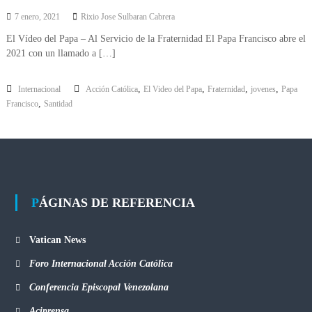
7 enero, 2021
Rixio Jose Sulbaran Cabrera
El Vídeo del Papa – Al Servicio de la Fraternidad El Papa Francisco abre el
2021 con un llamado a […]
,
,
,
,
Internacional
Acción Católica
El Video del Papa
Fraternidad
jovenes
Papa
,
Francisco
Santidad
PÁGINAS DE REFERENCIA
Vatican News
Foro Internacional Acción Católica
Conferencia Episcopal Venezolana
Aciprensa