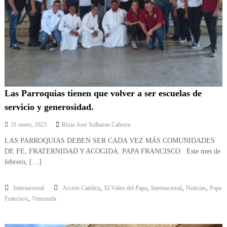
n
e
z
u
e
l
a
Las Parroquias tienen que volver a ser escuelas de
servicio y generosidad.
31 enero, 2023
Rixio Jose Sulbaran Cabrera
LAS PARROQUIAS DEBEN SER CADA VEZ MÁS COMUNIDADES
DE FE, FRATERNIDAD Y ACOGIDA. PAPA FRANCISCO Este mes de
febrero, […]
,
,
,
,
Internacional
Acción Católica
El Video del Papa
Internacional
Noticias
Papa
,
Francisco
Venezuela