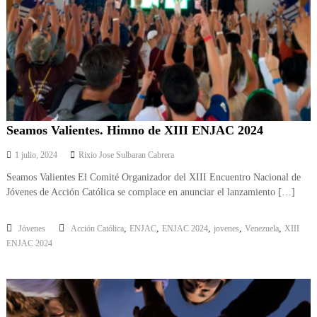
n
e
z
u
e
l
a
Seamos Valientes. Himno de XIII ENJAC 2024
1 julio, 2024
Rixio Jose Sulbaran Cabrera
Seamos Valientes El Comité Organizador del XIII Encuentro Nacional de
Jóvenes de Acción Católica se complace en anunciar el lanzamiento […]
,
,
,
,
,
Jóvenes
Acción Católica
ENJAC
ENJAC 2024
jovenes
Venezuela
XIII
ENJAC 2024