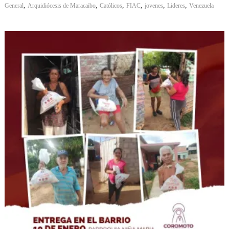
,
,
,
,
,
,
General
Arquidiócesis de Maracaibo
Católicos
FIAC
jovenes
Lideres
Venezuela