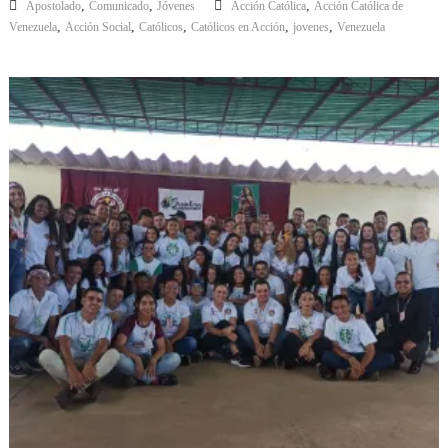
,
,
,
Apostolado
Comunicado
Jóvenes
Acción Católica
Acción Católica de
,
,
,
,
,
Venezuela
Acción Social
Católicos
Católicos en Acción
jovenes
Venezuela