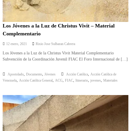
Los Jóvenes a la Luz de Christus Vivit – Material
Complementario
12 enero, 2021
Rixio Jose Sulbaran Cabrera
Los Jóvenes a la Luz de la Christus Vivit Material Complementario
Subvención de la Coordinación Juvenil FIAC El Foro Internacional de […]
,
,
,
Apostolado
Documento
Jóvenes
Acción Católica
Acción Católica de
,
,
,
,
,
,
Venezuela
Acción Católica General
ACG
FIAC
Itinerario
jovenes
Materiales