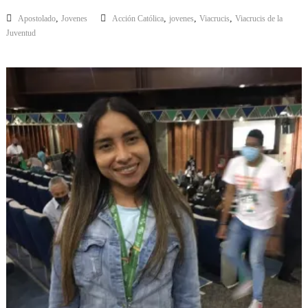
,
,
,
,
Apostolado
Jovenes
Acción Católica
jovenes
Viacrucis
Viacrucis de la
Juventud