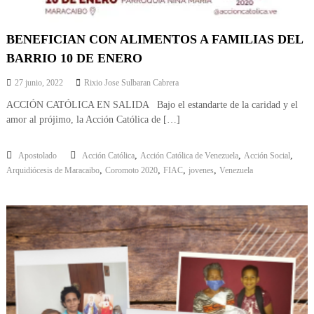
BENEFICIAN CON ALIMENTOS A FAMILIAS DEL
BARRIO 10 DE ENERO
27 junio, 2022
Rixio Jose Sulbaran Cabrera
ACCIÓN CATÓLICA EN SALIDA Bajo el estandarte de la caridad y el
amor al prójimo, la Acción Católica de […]
,
,
,
Apostolado
Acción Católica
Acción Católica de Venezuela
Acción Social
,
,
,
,
Arquidiócesis de Maracaibo
Coromoto 2020
FIAC
jovenes
Venezuela