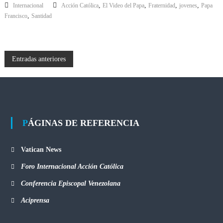
,
,
,
,
Internacional
Acción Católica
El Video del Papa
Fraternidad
jovenes
Papa
,
Francisco
Santidad
Entradas anteriores
PÁGINAS DE REFERENCIA
Vatican News
Foro Internacional Acción Católica
Conferencia Episcopal Venezolana
Aciprensa