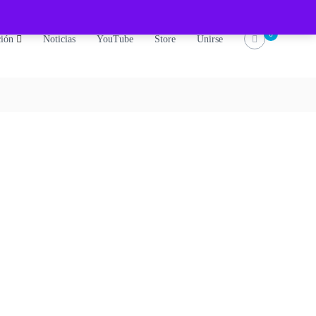
0
ción
Noticias
YouTube
Store
Unirse