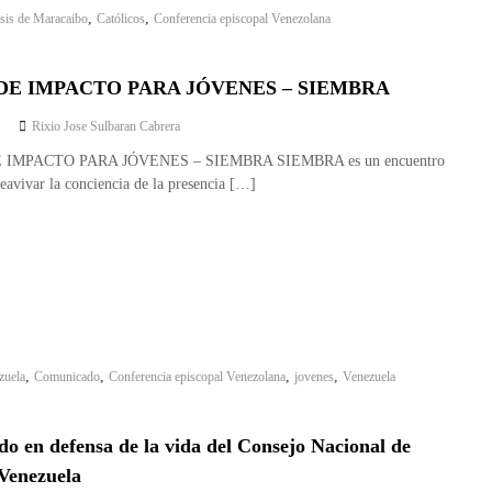
,
,
sis de Maracaibo
Católicos
Conferencia episcopal Venezolana
DE IMPACTO PARA JÓVENES – SIEMBRA
Rixio Jose Sulbaran Cabrera
 IMPACTO PARA JÓVENES – SIEMBRA SIEMBRA es un encuentro
eavivar la conciencia de la presencia […]
,
,
,
,
zuela
Comunicado
Conferencia episcopal Venezolana
jovenes
Venezuela
o en defensa de la vida del Consejo Nacional de
 Venezuela