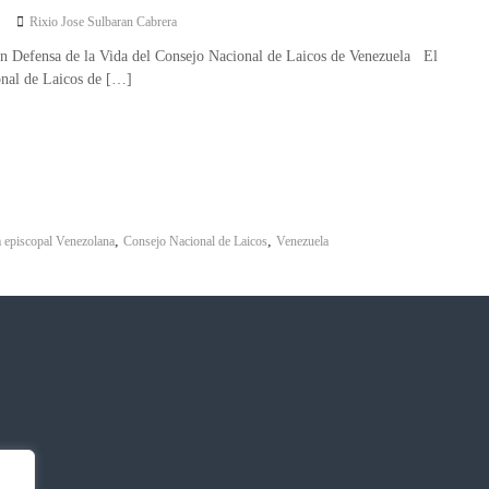
Rixio Jose Sulbaran Cabrera
 Defensa de la Vida del Consejo Nacional de Laicos de Venezuela El
nal de Laicos de […]
,
,
 episcopal Venezolana
Consejo Nacional de Laicos
Venezuela