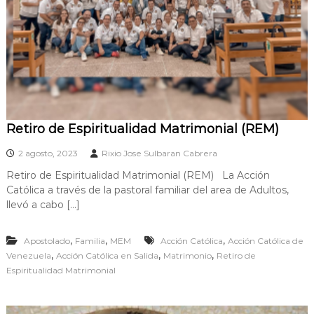
n
e
z
u
e
l
a
Retiro de Espiritualidad Matrimonial (REM)
2 agosto, 2023
Rixio Jose Sulbaran Cabrera
Retiro de Espiritualidad Matrimonial (REM) La Acción
Católica a través de la pastoral familiar del area de Adultos,
llevó a cabo […]
,
,
,
Apostolado
Familia
MEM
Acción Católica
Acción Católica de
,
,
,
Venezuela
Acción Católica en Salida
Matrimonio
Retiro de
Espiritualidad Matrimonial