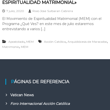
ESPIRITUALIDAD MATRIMONIAL»
7 julio, 2020
Rixio Jose Sulbaran Cabrera
El Movimiento de Espiritualidad Matrimonial (MEM) con el
Programa ¿Qué Ves? en este mes de julio estaremos
entrevistando a varios […]
,
,
,
Apostolado
MEM
Acción Católica
Arquidiócesis de Maracaibo
,
Matrimonio
MEM
PÁGINAS DE REFERENCIA
Vatican News
Foro Internacional Acción Católica