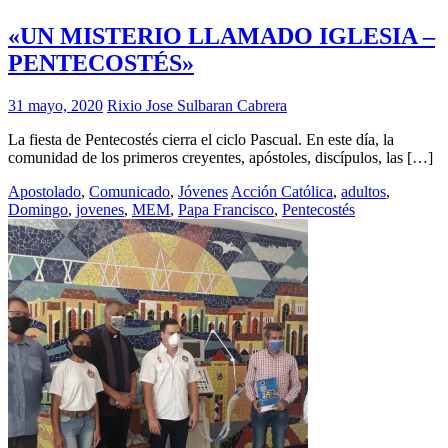
«UN MISTERIO LLAMADO IGLESIA –
PENTECOSTÉS»
31 mayo, 2020
Rixio Jose Sulbaran Cabrera
La fiesta de Pentecostés cierra el ciclo Pascual. En este día, la
comunidad de los primeros creyentes, apóstoles, discípulos, las […]
Apostolado
,
Comunicado
,
Jóvenes
Acción Católica
,
adultos
,
Domingo
,
jovenes
,
MEM
,
Papa Francisco
,
Pentecostés