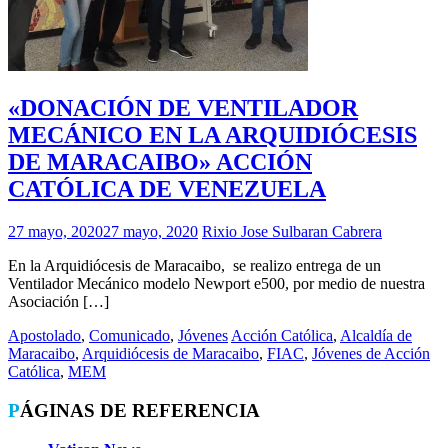
«DONACIÓN DE VENTILADOR
MECÁNICO EN LA ARQUIDIÓCESIS
DE MARACAIBO» ACCIÓN
CATÓLICA DE VENEZUELA
27 mayo, 2020
27 mayo, 2020
Rixio Jose Sulbaran Cabrera
En la Arquidiócesis de Maracaibo, se realizo entrega de un
Ventilador Mecánico modelo Newport e500, por medio de nuestra
Asociación […]
Apostolado
,
Comunicado
,
Jóvenes
Acción Católica
,
Alcaldía de
Maracaibo
,
Arquidiócesis de Maracaibo
,
FIAC
,
Jóvenes de Acción
Católica
,
MEM
PÁGINAS DE REFERENCIA