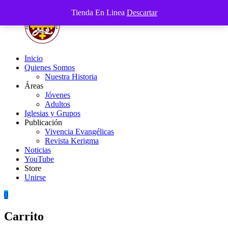
Saltar
Tienda En Linea
Descartar
al
contenido
Inicio
Acción
Fuertes
Quienes Somos
Católica
en
Nuestra Historia
de
la
Áreas
Venezuela
Fe
Jóvenes
Adultos
Iglesias y Grupos
Publicación
Vivencia Evangélicas
Revista Kerigma
Noticias
YouTube
Store
Unirse
0
Carrito