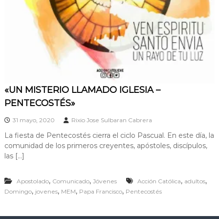
n
e
z
u
e
l
a
«UN MISTERIO LLAMADO IGLESIA –
PENTECOSTÉS»
31 mayo, 2020
Rixio Jose Sulbaran Cabrera
La fiesta de Pentecostés cierra el ciclo Pascual. En este día, la
comunidad de los primeros creyentes, apóstoles, discípulos,
las […]
,
,
,
,
Apostolado
Comunicado
Jóvenes
Acción Católica
adultos
,
,
,
,
Domingo
jovenes
MEM
Papa Francisco
Pentecostés