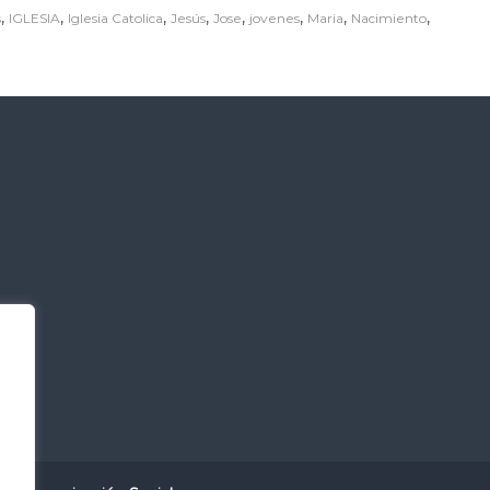
,
,
,
,
,
,
,
,
s
IGLESIA
Iglesia Catolica
Jesús
Jose
jovenes
Maria
Nacimiento