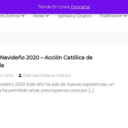
Tienda En Linea
Descartar
nes Somos
Áreas
Iglesias y Grupos
Publicación
Navideño 2020 – Acción Católica de
la
re, 2020
Rixio Jose Sulbaran Cabrera
videño 2020 Este año ha sido de nuevas experiencias, un
 ha permitido amar, preocuparnos unos por […]