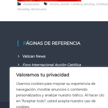
e
,
,
,
Apostolado
Acción
Acción Católica
adultos
Católico
,
Navidad
Venezuela
z
u
e
l
a
PÁGINAS DE REFERENCIA
Vatican News
Foro Internacional Acción Católica
Conferencia Episcopal Venezolana
Valoramos tu privacidad
Aciprensa
Usamos cookies para mejorar su experiencia de
navegación, mostrar anuncios o contenido
personalizados y analizar nuestro tráfico. Al hacer clic
en "Aceptar todo", usted acepta nuestro uso de
cookies.