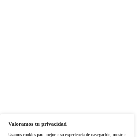
acadmin
acadmin
16 mayo, 2020
Rixio Jose Sulbaran
Cabrera
PÁGINAS DE REFERENCIA
Vatican News
Foro Internacional Acción Católica
Conferencia Episcopal Venezolana
Aciprensa
Valoramos tu privacidad
Usamos cookies para mejorar su experiencia de navegación, mostrar